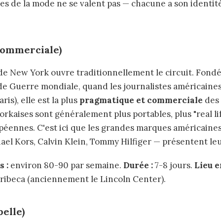
es de la mode ne se valent pas — chacune a son identité
commerciale)
e New York ouvre traditionnellement le circuit. Fondée
e Guerre mondiale, quand les journalistes américaine
ris), elle est la plus
pragmatique et commerciale
des 
rkaises sont généralement plus portables, plus "real li
éennes. C'est ici que les grandes marques américaine
ael Kors, Calvin Klein, Tommy Hilfiger — présentent leu
 :
environ 80-90 par semaine.
Durée :
7-8 jours.
Lieu 
Tribeca (anciennement le Lincoln Center).
belle)