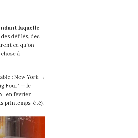
endant laquelle
 des défilés, des
trent ce qu'on
 chose à
able : New York →
ig Four" — le
n
: en février
ns printemps-été).