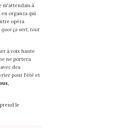
e m'attendais à
s en organza qui
entre opéra
 quoi ça sert, tout
er à voix haute
ne ne portera
 avec des
rier pour l'été et
ous,
mprend le