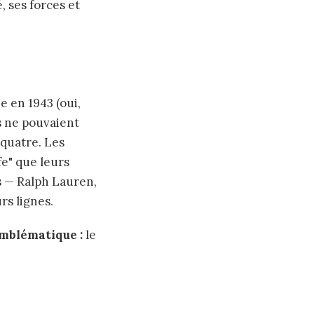
, ses forces et
 en 1943 (oui,
s ne pouvaient
quatre. Les
fe" que leurs
s — Ralph Lauren,
rs lignes.
emblématique :
le