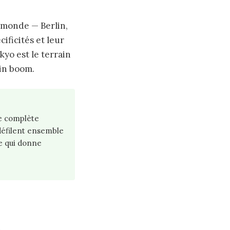
e monde — Berlin,
ificités et leur
yo est le terrain
ein boom.
ue complète
défilent ensemble
le qui donne