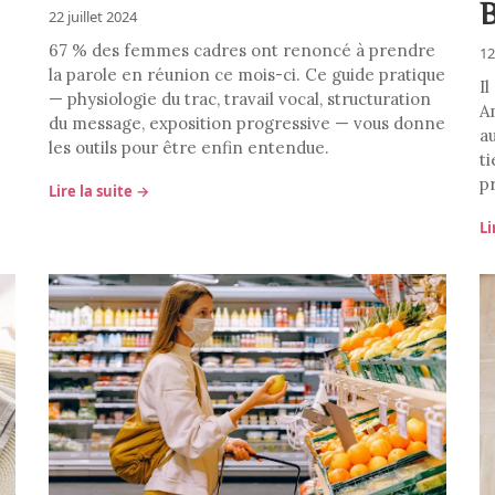
22 juillet 2024
67 % des femmes cadres ont renoncé à prendre
12
la parole en réunion ce mois-ci. Ce guide pratique
Il
— physiologie du trac, travail vocal, structuration
A
du message, exposition progressive — vous donne
au
les outils pour être enfin entendue.
t
p
Lire la suite →
Li