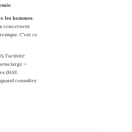
nomie
.
ue les hommes
,
les concernent
ronique. C'est ce
, l'activité
 sens large —
les (HAS,
e quand consulter