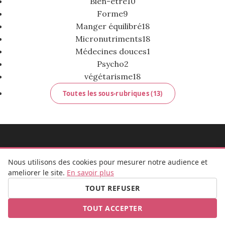
Bien-être
10
Forme
9
Manger équilibré
18
Micronutriments
18
Médecines douces
1
Psycho
2
végétarisme
18
Toutes les sous-rubriques (13)
MADEMOISELLE BULLE
Nous utilisons des cookies pour mesurer notre audience et
ameliorer le site.
En savoir plus
TOUT REFUSER
FB
IG
TOUT ACCEPTER
© 2026 Mademoiselle Bulle