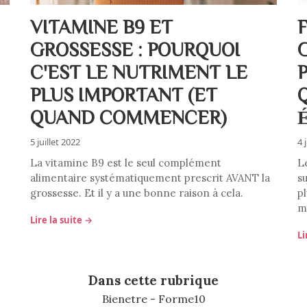
VITAMINE B9 ET
GROSSESSE : POURQUOI
C'EST LE NUTRIMENT LE
PLUS IMPORTANT (ET
QUAND COMMENCER)
5 juillet 2022
4 
La vitamine B9 est le seul complément
L
alimentaire systématiquement prescrit AVANT la
s
grossesse. Et il y a une bonne raison à cela.
pl
m
Lire la suite →
Li
Dans cette rubrique
Bienetre - Forme
10