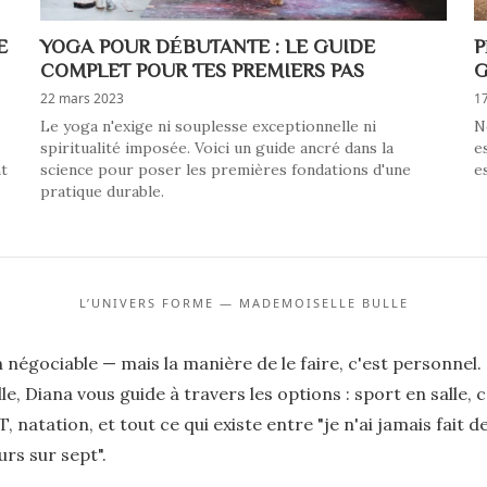
E
YOGA POUR DÉBUTANTE : LE GUIDE
P
COMPLET POUR TES PREMIERS PAS
G
22 mars 2023
17
Le yoga n'exige ni souplesse exceptionnelle ni
N
spiritualité imposée. Voici un guide ancré dans la
e
nt
science pour poser les premières fondations d'une
e
pratique durable.
L’UNIVERS FORME — MADEMOISELLE BULLE
 négociable — mais la manière de le faire, c'est personnel.
e, Diana vous guide à travers les options : sport en salle, 
T, natation, et tout ce qui existe entre "je n'ai jamais fait d
urs sur sept".