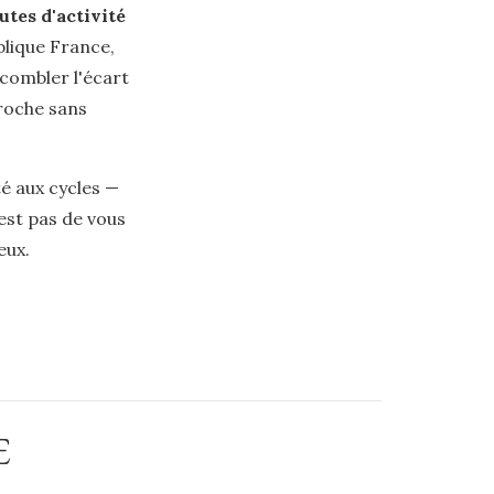
tes d'activité
blique France,
 combler l'écart
roche sans
é aux cycles —
'est pas de vous
eux.
E