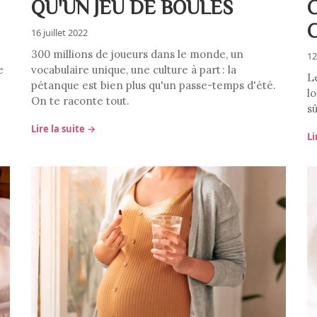
QU'UN JEU DE BOULES
16 juillet 2022
300 millions de joueurs dans le monde, un
12
e
vocabulaire unique, une culture à part : la
L
pétanque est bien plus qu'un passe-temps d'été.
lo
On te raconte tout.
sû
Lire la suite →
Li