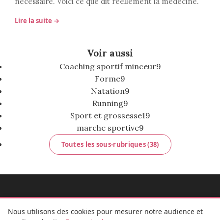
nécessaire. Voici ce que dit réellement la médecine.
Lire la suite →
Voir aussi
Coaching sportif minceur
9
Forme
9
Natation
9
Running
9
Sport et grossesse
19
marche sportive
9
Toutes les sous-rubriques (38)
MADEMOISELLE BULLE
Nous utilisons des cookies pour mesurer notre audience et