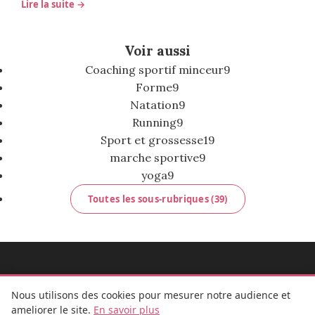
Lire la suite →
Voir aussi
Coaching sportif minceur
9
Forme
9
Natation
9
Running
9
Sport et grossesse
19
marche sportive
9
yoga
9
Toutes les sous-rubriques (39)
MADEMOISELLE BULLE
Nous utilisons des cookies pour mesurer notre audience et
ameliorer le site.
En savoir plus