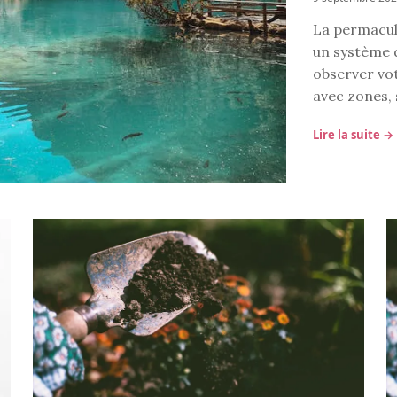
La permacult
un système 
observer vot
avec zones, s
Lire la suite →