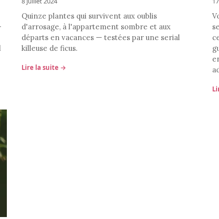
8 juillet 2024
17
Quinze plantes qui survivent aux oublis
Vo
—
d'arrosage, à l'appartement sombre et aux
s
départs en vacances — testées par une serial
ce
l
killeuse de ficus.
g
e
Lire la suite →
a
Li