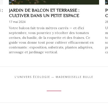
 :
JARDIN DE BALCON ET TERRASSE :
P
CULTIVER DANS UN PETIT ESPACE
C
17 mai 2024
28
Votre balcon fait trois mètres carrés — et d'ici
U
septembre, vous pourriez y récolter des tomates
m
cerises, du basilic, de la roquette et des fraises. Ce
t
guide vous donne tout pour cultiver efficacement en
s
contenants : exposition, substrats, plantes adaptées,
p
arrosage et jardinage vertical.
c
L’UNIVERS ÉCOLOGIE — MADEMOISELLE BULLE