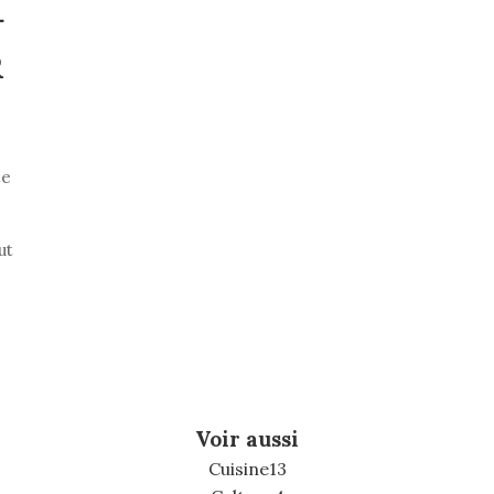
T
R
te
ut
Voir aussi
Cuisine
13