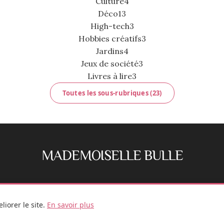
Culture
4
Déco
13
High-tech
3
Hobbies créatifs
3
Jardins
4
Jeux de société
3
Livres à lire
3
Toutes les sous-rubriques (23)
MADEMOISELLE BULLE
FB
IG
iorer le site.
En savoir plus
© 2026 Mademoiselle Bulle