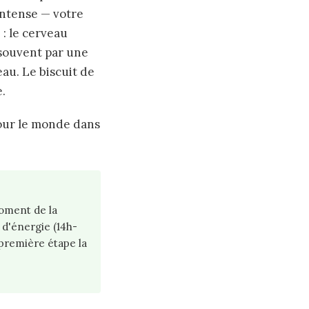
intense — votre
: le cerveau
 souvent par une
eau. Le biscuit de
e.
pour le monde dans
moment de la
 d'énergie (14h-
 première étape la