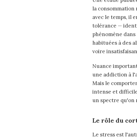
Une étude publié
la consommation r
avec le temps, il 
tolérance — ident
phénomène dans se
habituées à des a
voire insatisfaisan
Nuance importante
une addiction à l
Mais le comporte
intense et diffici
un spectre qu'on 
Le rôle du cor
Le stress est l'a