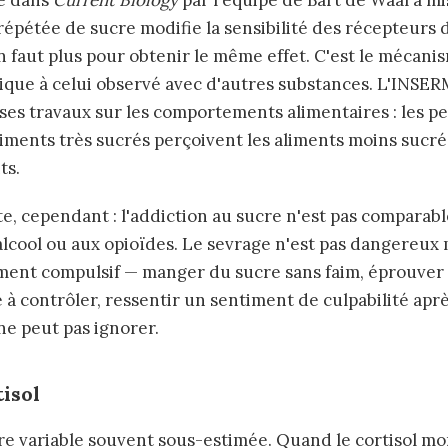
e dans
Current Biology
par l'équipe de Bart de Waal a m
épétée de sucre modifie la sensibilité des récepteurs
en faut plus pour obtenir le même effet. C'est le mécani
ique à celui observé avec d'autres substances. L'INSE
s travaux sur les comportements alimentaires : les p
liments très sucrés perçoivent les aliments moins sucr
ts.
, cependant : l'addiction au sucre n'est pas comparabl
'alcool ou aux opioïdes. Le sevrage n'est pas dangereu
ment compulsif — manger du sucre sans faim, éprouver
le à contrôler, ressentir un sentiment de culpabilité aprè
ne peut pas ignorer.
tisol
utre variable souvent sous-estimée. Quand le cortisol m