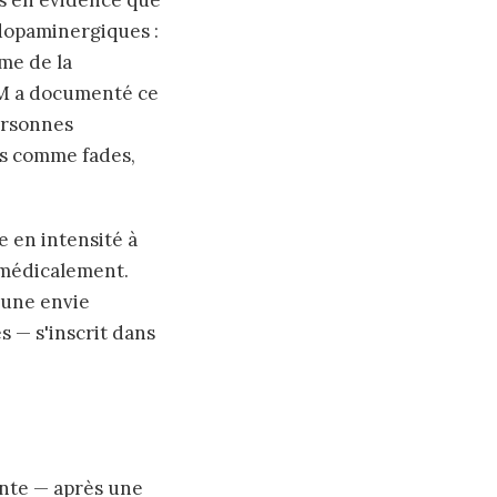
is en évidence que
 dopaminergiques :
sme de la
RM a documenté ce
ersonnes
és comme fades,
e en intensité à
x médicalement.
 une envie
s — s'inscrit dans
onte — après une