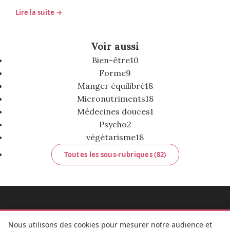
Lire la suite →
Voir aussi
Bien-être
10
Forme
9
Manger équilibré
18
Micronutriments
18
Médecines douces
1
Psycho
2
végétarisme
18
Toutes les sous-rubriques (82)
MADEMOISELLE BULLE
Nous utilisons des cookies pour mesurer notre audience et