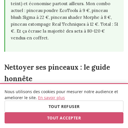
teint) et économise partout ailleurs. Mon combo
actuel : pinceau poudre EcoTools à 9 €, pinceau
blush Sigma à 22 €, pinceau shader Morphe à 8 €,
pinceau estompage Real Techniques à 12 €. Total : 51
€. Et ça écrase la majorité des sets à 80-120 €
vendus en coffret.
Nettoyer ses pinceaux : le guide
honnête
Nous utilisons des cookies pour mesurer notre audience et
C'est la partie que tout le monde évite de faire et
ameliorer le site.
En savoir plus
que tout le monde culpabilise de ne pas faire. Alors
TOUT REFUSER
soyons honnêtes : voilà vraiment ce que tu dois
faire, à quel rythme, et avec quoi.
TOUT ACCEPTER