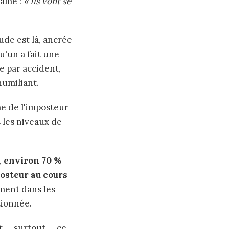
lame :
« Ils vont se
ude est là, ancrée
u'un a fait une
e par accident,
humiliant.
me de l'imposteur
 les niveaux de
,
environ 70 %
osteur au cours
ment dans les
tionnée.
t — surtout — ce