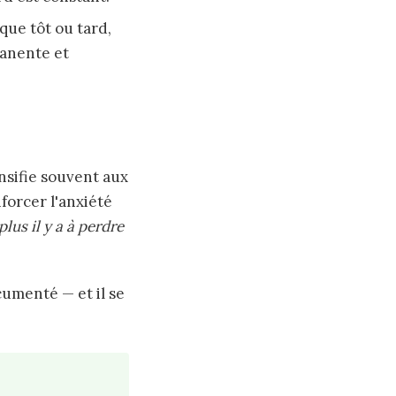
que tôt ou tard,
manente et
ensifie souvent aux
orcer l'anxiété
 plus il y a à perdre
cumenté — et il se