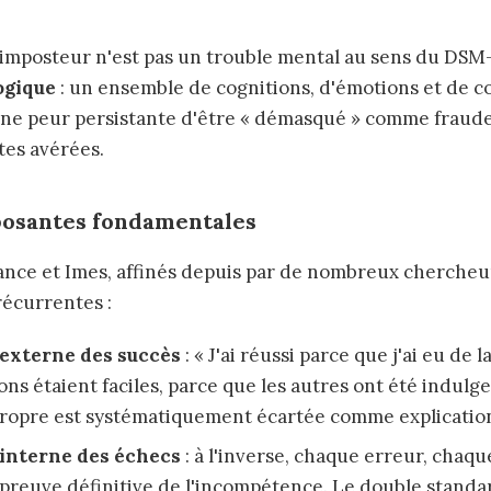
imposteur n'est pas un trouble mental au sens du DSM-
ogique
: un ensemble de cognitions, d'émotions et de
une peur persistante d'être « démasqué » comme fraud
tes avérées.
posantes fondamentales
ance et Imes, affinés depuis par de nombreux chercheur
récurrentes :
 externe des succès
: « J'ai réussi parce que j'ai eu de 
ons étaient faciles, parce que les autres ont été indulge
opre est systématiquement écartée comme explicatio
 interne des échecs
: à l'inverse, chaque erreur, chaque
preuve définitive de l'incompétence. Le double standar