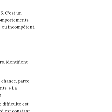
5. C'est un
 comportements
e ou incompétent,
s, identifient
la chance, parce
nts. » La
n.
 difficulté est
d est constant.