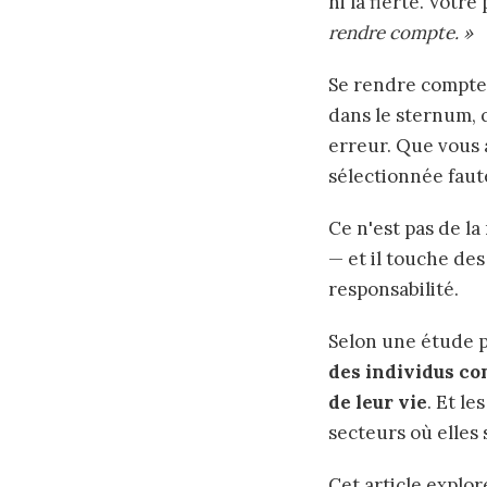
ni la fierté. Vot
rendre compte. »
Se rendre compte 
dans le sternum, q
erreur. Que vous 
sélectionnée faute
Ce n'est pas de la
— et il touche de
responsabilité.
Selon une étude p
des individus co
de leur vie
. Et l
secteurs où elles
Cet article explo