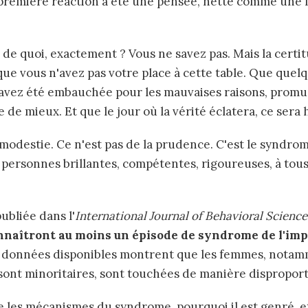
re première réaction a été une pensée, nette comme une 
de quoi, exactement ? Vous ne savez pas. Mais la certit
ue vous n'avez pas votre place à cette table. Que quelq
avez été embauchée pour les mauvaises raisons, promu
 de mieux. Et que le jour où la vérité éclatera, ce sera 
 modestie. Ce n'est pas de la prudence. C'est le syndro
s personnes brillantes, compétentes, rigoureuses, à tous
ubliée dans l'
International Journal of Behavioral Science
nnaîtront au moins un épisode de syndrome de l'imp
es données disponibles montrent que les femmes, notam
 sont minoritaires, sont touchées de manière dispropor
re les mécanismes du syndrome, pourquoi il est genré, e