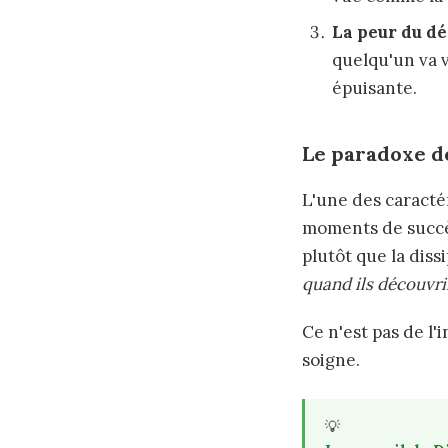
La peur du d
quelqu'un va v
épuisante.
Le paradoxe de
L'une des caractér
moments de succè
plutôt que la diss
quand ils découvrir
Ce n'est pas de l
soigne.
💡