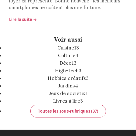
loyer ça représente. Bonne nouvelle : les meilleurs
smartphones ne coûtent plus une fortune.
Lire la suite →
Voir aussi
Cuisine
13
Culture
4
Déco
13
High-tech
3
Hobbies créatifs
3
Jardins
4
Jeux de société
3
Livres à lire
3
Toutes les sous-rubriques (37)