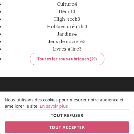
Culture
4
Déco
13
High-tech
3
Hobbies créatifs
3
Jardins
4
Jeux de société
3
Livres à lire
3
Toutes les sous-rubriques (29)
MADEMOISELLE BULLE
Nous utilisons des cookies pour mesurer notre audience et
ameliorer le site.
En savoir plus
TOUT REFUSER
FB
IG
TOUT ACCEPTER
© 2026 Mademoiselle Bulle