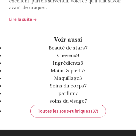
excellent, parfois survendu. Voici ce qu'il faut savoir
avant de craquer.
Lire la suite →
Voir aussi
Beauté de stars
7
Cheveux
9
Ingrédients
3
Mains & pieds
7
Maquillage
3
Soins du corps
7
parfum
7
soins du visage
7
Toutes les sous-rubriques (37)