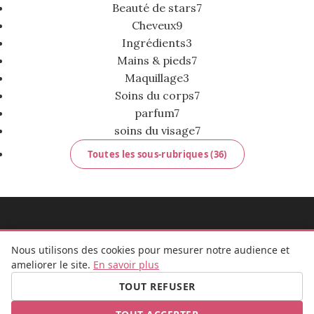
Beauté de stars
7
Cheveux
9
Ingrédients
3
Mains & pieds
7
Maquillage
3
Soins du corps
7
parfum
7
soins du visage
7
Toutes les sous-rubriques (36)
MADEMOISELLE BULLE
Nous utilisons des cookies pour mesurer notre audience et
ameliorer le site.
En savoir plus
TOUT REFUSER
FB
IG