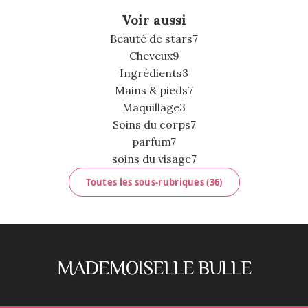
Voir aussi
Beauté de stars
7
Cheveux
9
Ingrédients
3
Mains & pieds
7
Maquillage
3
Soins du corps
7
parfum
7
soins du visage
7
Toutes les sous-rubriques (36)
MADEMOISELLE BULLE