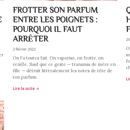
FROTTER SON PARFUM
E
ENTRE LES POIGNETS :
POURQUOI IL FAUT
ARRÊTER
25
O
2 février 2022
er
un
On l'a toutes fait. On vaporise, on frotte, on
f
renifle. Sauf que ce geste — transmis de mère en
c
fille — détruit littéralement les notes de tête de
ton parfum.
Li
Lire la suite →