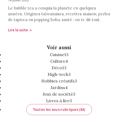
14 juillet 2022
Le bubble tea a conquis la planète en quelques
années. Origines taïwanaises, recettes maison, perles
de tapioca ou popping boba, santé : on te dit tout.
Lire la suite →
Voir aussi
Cuisine
13
Culture
4
Déco
13
High-tech
3
Hobbies créatifs
3
Jardins
4
Jeux de société
3
Livres à lire
3
Toutes les sous-rubriques (84)