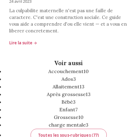
24 avril 2023
La culpabilite maternelle n'est pas une faille de
caractere. C'est une construction sociale. Ce guide
vous aide a comprendre d'ou elle vient — et a vous en
liberer concretement.
Lire la suite →
Voir aussi
Accouchement
10
Ados
3
Allaitement
13
Après grossesse
13
Bébé
3
Enfant
7
Grossesse
10
charge mentale
3
Toutes les sous-rubriques (77)