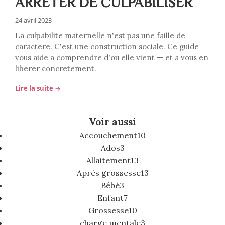
ARRETER DE CULPABILISER
24 avril 2023
La culpabilite maternelle n'est pas une faille de
caractere. C'est une construction sociale. Ce guide
vous aide a comprendre d'ou elle vient — et a vous en
liberer concretement.
Lire la suite →
Voir aussi
Accouchement
10
Ados
3
Allaitement
13
Après grossesse
13
Bébé
3
Enfant
7
Grossesse
10
charge mentale
3