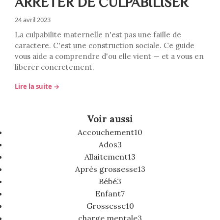
ARRETER DE CULPABILISER
24 avril 2023
La culpabilite maternelle n'est pas une faille de
caractere. C'est une construction sociale. Ce guide
vous aide a comprendre d'ou elle vient — et a vous en
liberer concretement.
Lire la suite →
Voir aussi
Accouchement
10
Ados
3
Allaitement
13
Après grossesse
13
Bébé
3
Enfant
7
Grossesse
10
charge mentale
3