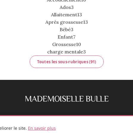
Ados
3
Allaitement
13
Après grossesse
13
Bébé
3
Enfant
7
Grossesse
10
charge mentale
3
Toutes les sous-rubriques (91)
MADEMOISELLE BULLE
FB
IG
iorer le site.
En savoir plus
© 2026 Mademoiselle Bulle