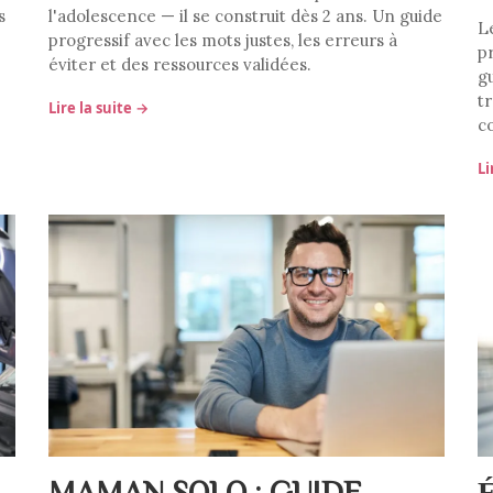
s
l'adolescence — il se construit dès 2 ans. Un guide
L
progressif avec les mots justes, les erreurs à
p
éviter et des ressources validées.
g
t
Lire la suite →
c
Li
MAMAN SOLO : GUIDE