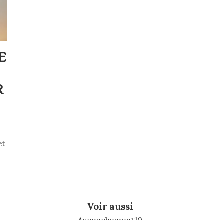
E
R
et
Voir aussi
Accouchement
10