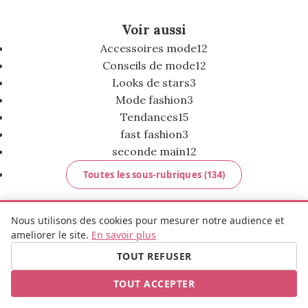
Voir aussi
Accessoires mode
12
Conseils de mode
12
Looks de stars
3
Mode fashion
3
Tendances
15
fast fashion
3
seconde main
12
Toutes les sous-rubriques (134)
Nous utilisons des cookies pour mesurer notre audience et
ameliorer le site.
En savoir plus
MADEMOISELLE BULLE
TOUT REFUSER
TOUT ACCEPTER
FB
IG