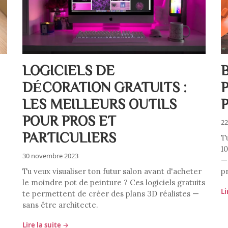
LOGICIELS DE
B
DÉCORATION GRATUITS :
LES MEILLEURS OUTILS
POUR PROS ET
22
PARTICULIERS
T
1
30 novembre 2023
— 
Tu veux visualiser ton futur salon avant d'acheter
p
le moindre pot de peinture ? Ces logiciels gratuits
Li
te permettent de créer des plans 3D réalistes —
sans être architecte.
Lire la suite →