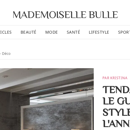
MADEMOISELLE BULLE
ICLES
BEAUTÉ
MODE
SANTÉ
LIFESTYLE
SPOR
- Déco
PAR KRISTINA
TEND
LE G
STYL
L'AN