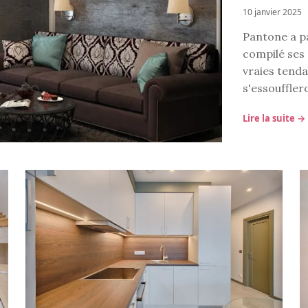
10 janvier 2025
Pantone a pa
compilé ses 
vraies tenda
s'essoufflero
Lire la suite →