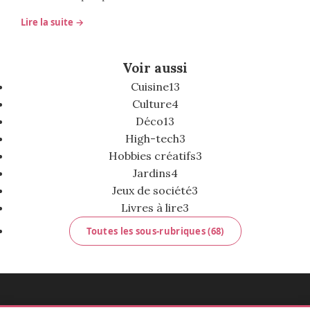
Lire la suite →
Voir aussi
Cuisine
13
Culture
4
Déco
13
High-tech
3
Hobbies créatifs
3
Jardins
4
Jeux de société
3
Livres à lire
3
Toutes les sous-rubriques (68)