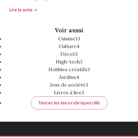
Lire la suite →
Voir aussi
Cuisine
13
Culture
4
Déco
13
High-tech
3
Hobbies créatifs
3
Jardins
4
Jeux de société
3
Livres à lire
3
Toutes les sous-rubriques (68)