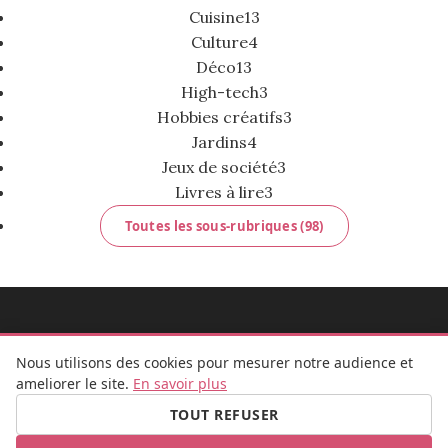
Cuisine
13
Culture
4
Déco
13
High-tech
3
Hobbies créatifs
3
Jardins
4
Jeux de société
3
Livres à lire
3
Toutes les sous-rubriques (98)
MADEMOISELLE BULLE
Nous utilisons des cookies pour mesurer notre audience et
ameliorer le site.
En savoir plus
TOUT REFUSER
FB
IG