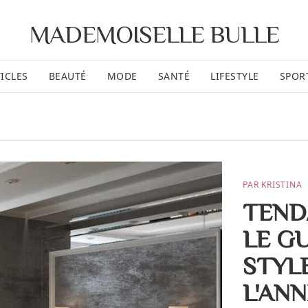
MADEMOISELLE BULLE
ICLES
BEAUTÉ
MODE
SANTÉ
LIFESTYLE
SPOR
PAR KRISTINA
TEND
LE G
STYL
L'AN