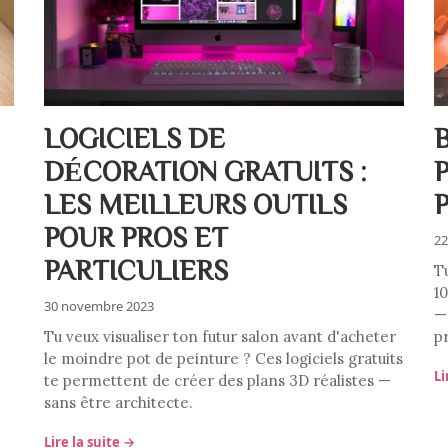
LOGICIELS DE
B
DÉCORATION GRATUITS :
LES MEILLEURS OUTILS
POUR PROS ET
22
PARTICULIERS
T
1
30 novembre 2023
— 
Tu veux visualiser ton futur salon avant d'acheter
p
le moindre pot de peinture ? Ces logiciels gratuits
Li
te permettent de créer des plans 3D réalistes —
sans être architecte.
Lire la suite →