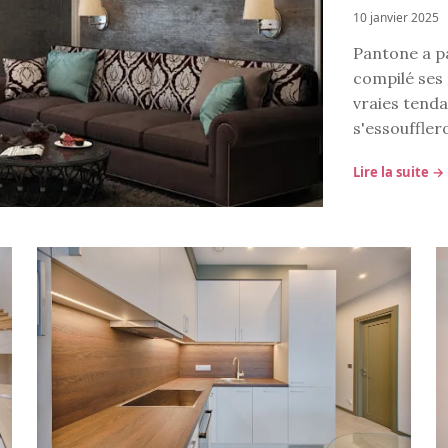
10 janvier 2025
Pantone a pa
compilé ses 
vraies tenda
s'essoufflero
Lire la suite →