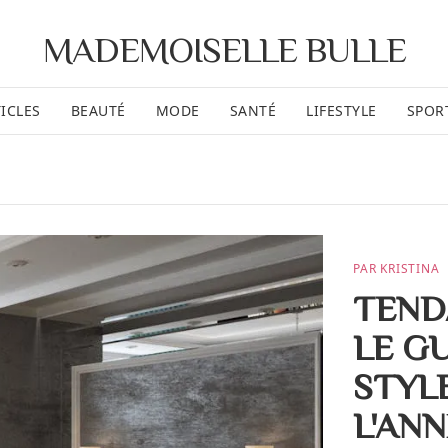
MADEMOISELLE BULLE
ICLES
BEAUTÉ
MODE
SANTÉ
LIFESTYLE
SPOR
PAR KRISTINA
TEND
LE G
STYL
L'AN