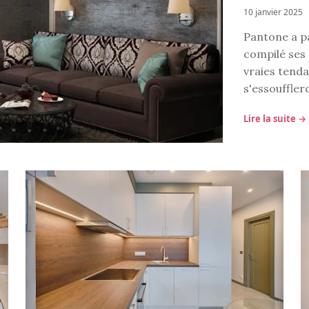
10 janvier 2025
Pantone a pa
compilé ses 
vraies tenda
s'essoufflero
Lire la suite →