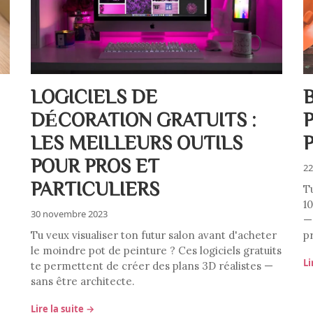
LOGICIELS DE
B
DÉCORATION GRATUITS :
LES MEILLEURS OUTILS
POUR PROS ET
22
PARTICULIERS
T
1
30 novembre 2023
— 
Tu veux visualiser ton futur salon avant d'acheter
p
le moindre pot de peinture ? Ces logiciels gratuits
Li
te permettent de créer des plans 3D réalistes —
sans être architecte.
Lire la suite →